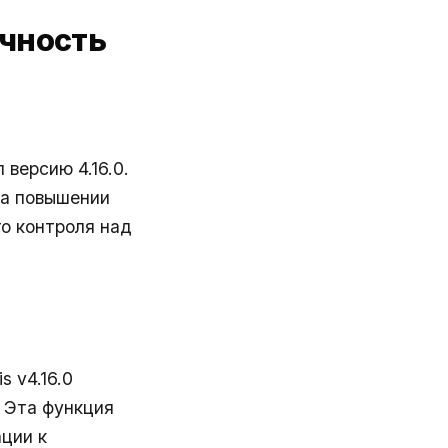
очность
версию 4.16.0.
на повышении
го контроля над
s v4.16.0
. Эта функция
ции к