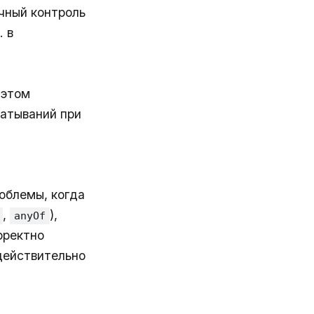
чный контроль
. в
 этом
батываний при
облемы, когда
,
),
anyOf
рректно
 действительно