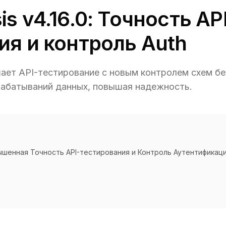
s v4.16.0: Точность AP
ия и контроль Auth
чшает API-тестирование с новым контролем схем б
абатываний данных, повышая надежность.
овышенная Точность API-тестирования и Контроль Аутентификац