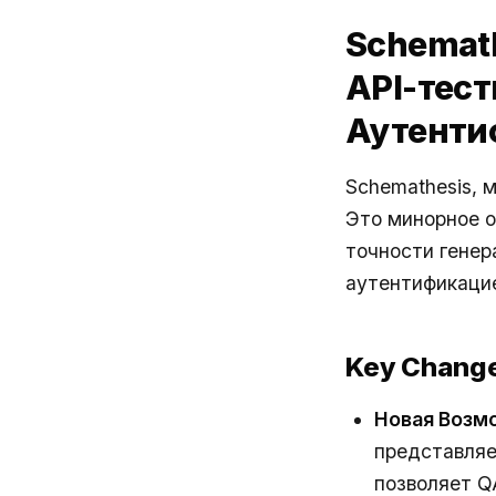
Schemath
API-тес
Аутент
Schemathesis, 
Это минорное о
точности генер
аутентификаци
Key Chang
Новая Возм
представля
позволяет Q