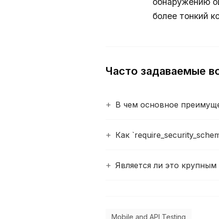
обнаружению о
более тонкий к
Часто задаваемые в
В чем основное преимуще
Как `require_security_sch
Является ли это крупным
Mobile and API Testing