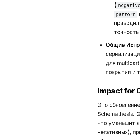
(
negativ
pattern
приводил
точность
Общие Испр
сериализаци
для multipa
покрытия и 
Impact for
Это обновлени
Schemathesis. 
что уменьшит к
негативных), п