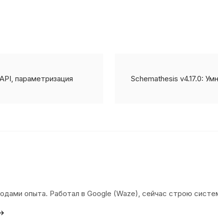
g API, параметризация
Schemathesis v4.17.0: У
 годами опыта. Работал в Google (Waze), сейчас строю сист
 →