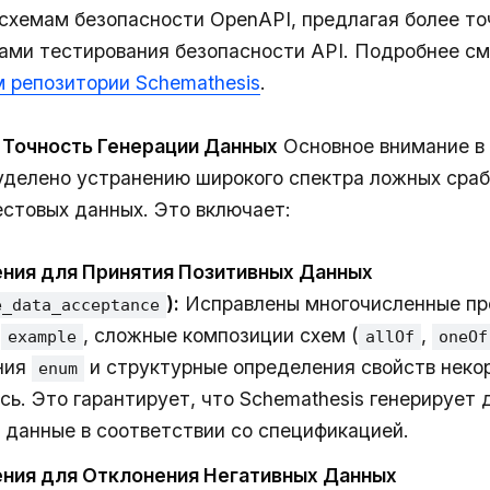
схемам безопасности OpenAPI, предлагая более то
ами тестирования безопасности API. Подробнее см
 репозитории Schemathesis
.
 Точность Генерации Данных
Основное внимание в
уделено устранению широкого спектра ложных сра
естовых данных. Это включает:
ния для Принятия Позитивных Данных
):
Исправлены многочисленные пр
e_data_acceptance
я
, сложные композиции схем (
,
example
allOf
oneOf
ния
и структурные определения свойств неко
enum
сь. Это гарантирует, что Schemathesis генерирует
 данные в соответствии со спецификацией.
ния для Отклонения Негативных Данных