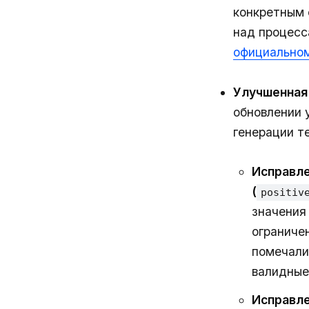
конкретным 
над процесс
официальном
Улучшенная
обновлении 
генерации т
Исправле
(
positiv
значени
ограниче
помечали
валидные
Исправле