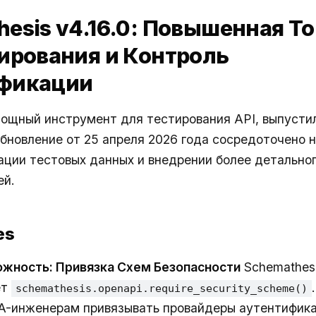
esis v4.16.0: Повышенная Т
тирования и Контроль
ификации
мощный инструмент для тестирования API, выпустил 
бновление от 25 апреля 2026 года сосредоточено 
ации тестовых данных и внедрении более детально
ей.
es
ожность: Привязка Схем Безопасности
Schemathesi
ет
schemathesis.openapi.require_security_scheme()
A-инженерам привязывать провайдеры аутентифика