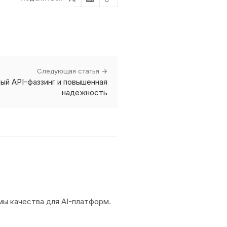
Следующая статья →
мный API-фаззинг и повышенная
надежность
емы качества для AI-платформ.