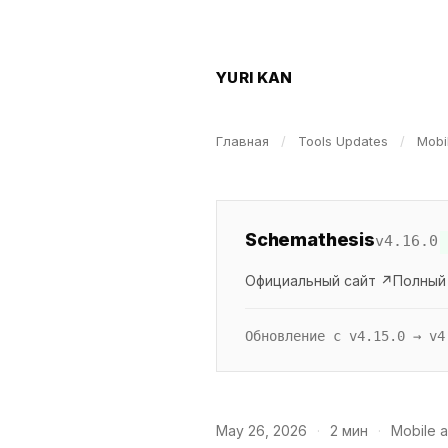
YURI KAN
Главная
/
Tools Updates
/
Mobi
Schemathesis
v4.16.0
Официальный сайт ↗
Полный
Обновление с v4.15.0 → v4
May 26, 2026
·
2 мин
·
Mobile a