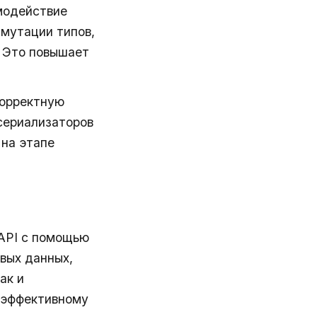
модействие
 мутации типов,
. Это повышает
корректную
сериализаторов
на этапе
API с помощью
вых данных,
ак и
е эффективному