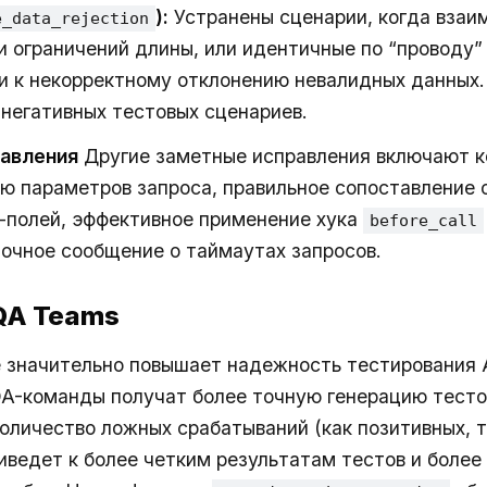
):
Устранены сценарии, когда взаи
e_data_rejection
и ограничений длины, или идентичные по “проводу”
и к некорректному отклонению невалидных данных
 негативных тестовых сценариев.
авления
Другие заметные исправления включают 
ю параметров запроса, правильное сопоставление 
rt-полей, эффективное применение хука
before_call
точное сообщение о таймаутах запросов.
 QA Teams
е значительно повышает надежность тестирования 
QA-команды получат более точную генерацию тесто
оличество ложных срабатываний (как позитивных, т
риведет к более четким результатам тестов и боле