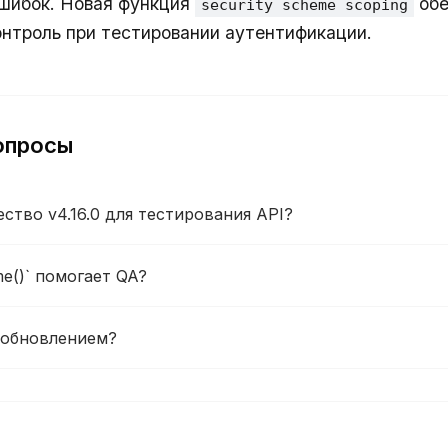
шибок. Новая функция
обе
security scheme scoping
онтроль при тестировании аутентификации.
опросы
ство v4.16.0 для тестирования API?
eme()` помогает QA?
 обновлением?