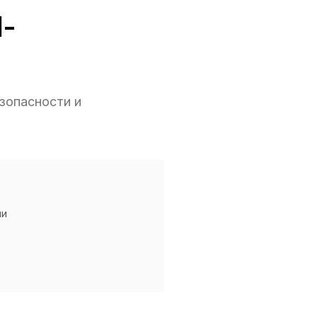
I-
езопасности и
ии