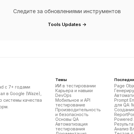
Следите за обновлениями инструментов
Tools Updates →
Темы
Последни
ИИ в тестировании
Page Obje
ad с 7+ годами
Карьера и навыки
Генерир
ал в Google (Waze),
DevOps
Автомати
ю системы качества
Мобильное и API
Prompt En
тестирование
для QA: 
орм.
Производительность
Создани
и безопасность
ReportPort
Основы QA
Powered 
Автоматизация
Результа
тестирования
Анализ В
Документация
Тестов с