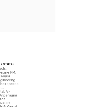
е статьи
cts,
уемые ИИ:
зация …
gineering
Мастерство
я …
al: AI-
Агрегация
тов …
лияния
 ИИ: Умный