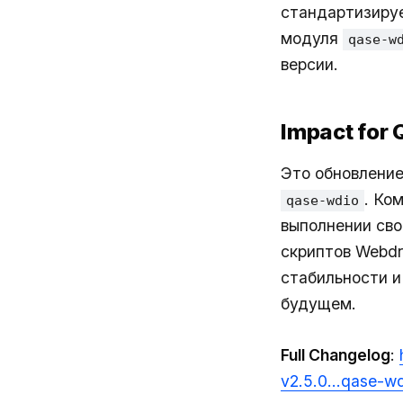
стандартизируе
модуля
qase-w
версии.
Impact for
Это обновление
. Ко
qase-wdio
выполнении сво
скриптов Webdr
стабильности и
будущем.
Full Changelog
:
v2.5.0…qase-wd