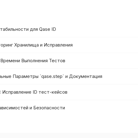
стабильности для Qase ID
кторинг Хранилища и Исправления
е Времени Выполнения Тестов
альные Параметры `qase.step` и Документация
4: Исправление ID тест-кейсов
 Зависимостей и Безопасности