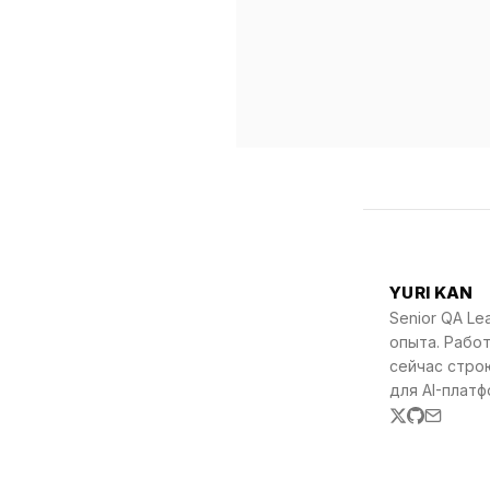
YURI KAN
Senior QA Le
опыта. Работ
сейчас стро
для AI-платф