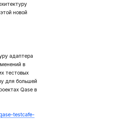
рхитектуру
этой новой
уру адаптера
зменений в
их тестовых
ву для большей
роектах Qase в
qase-testcafe-