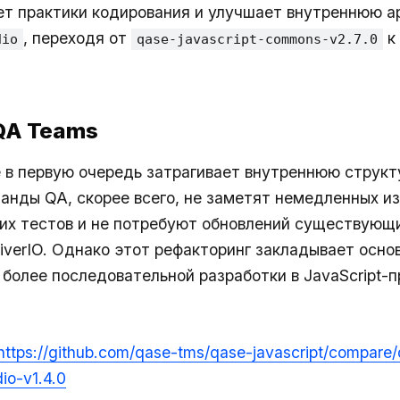
т практики кодирования и улучшает внутреннюю а
, переходя от
к 
dio
qase-javascript-commons-v2.7.0
 QA Teams
 в первую очередь затрагивает внутреннюю структ
манды QA, скорее всего, не заметят немедленных и
их тестов и не потребуют обновлений существующ
iverIO. Однако этот рефакторинг закладывает осно
 более последовательной разработки в JavaScript-п
https://github.com/qase-tms/qase-javascript/compare/
io-v1.4.0