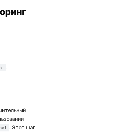
торинг
.
al
ачительный
льзовании
. Этот шаг
nal