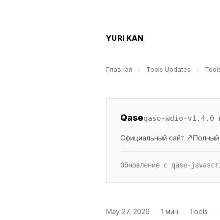
YURI KAN
Главная
/
Tools Updates
/
Tool
Qase
qase-wdio-v1.4.0
Официальный сайт ↗
Полный
Обновление с qase-javascr
May 27, 2026
·
1 мин
·
Tools
·