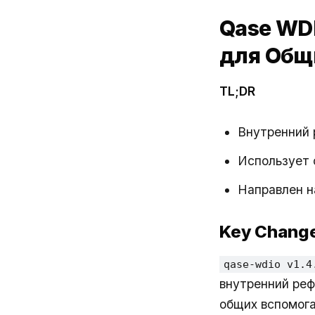
Qase WDI
для Общ
TL;DR
Внутренний 
Использует 
Направлен н
Key Chang
qase-wdio v1.4
внутренний реф
общих вспомог