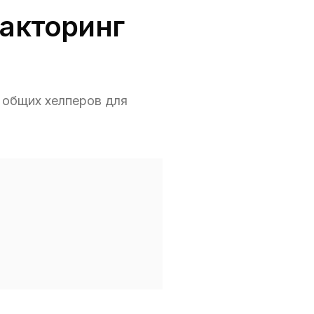
факторинг
е общих хелперов для