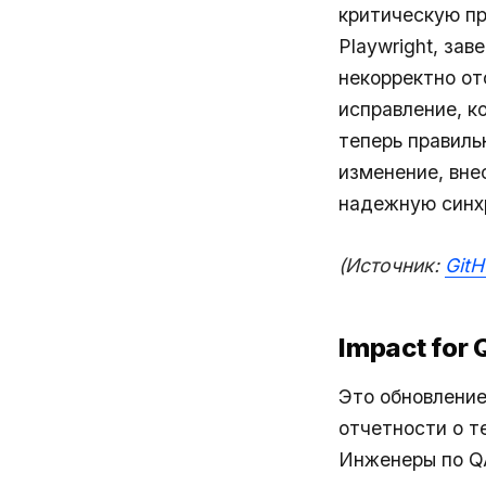
критическую пр
Playwright, за
некорректно от
исправление, к
теперь правиль
изменение, вне
надежную синх
(Источник:
GitH
Impact for
Это обновлени
отчетности о т
Инженеры по QA