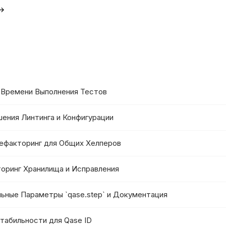
 →
е Времени Выполнения Тестов
чшения Линтинга и Конфигурации
Рефакторинг для Общих Хелперов
кторинг Хранилища и Исправления
альные Параметры `qase.step` и Документация
стабильности для Qase ID