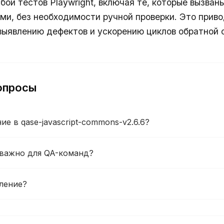
бои тестов Playwright, включая те, которые вызва
ми, без необходимости ручной проверки. Это приво
ыявлению дефектов и ускорению циклов обратной с
опросы
е в qase-javascript-commons-v2.6.6?
 важно для QA-команд?
ление?