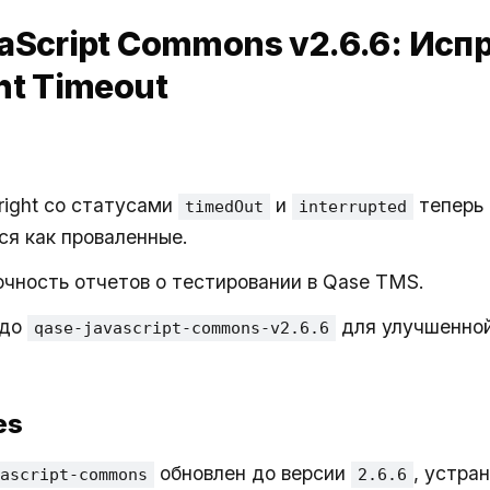
aScript Commons v2.6.6: Исп
ht Timeout
right со статусами
и
теперь 
timedOut
interrupted
я как проваленные.
чность отчетов о тестировании в Qase TMS.
 до
для улучшенной
qase-javascript-commons-v2.6.6
es
обновлен до версии
, устра
ascript-commons
2.6.6