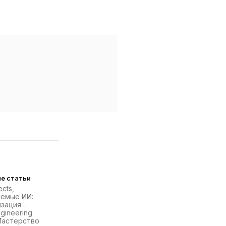
е статьи
cts,
уемые ИИ:
зация …
gineering
Мастерство