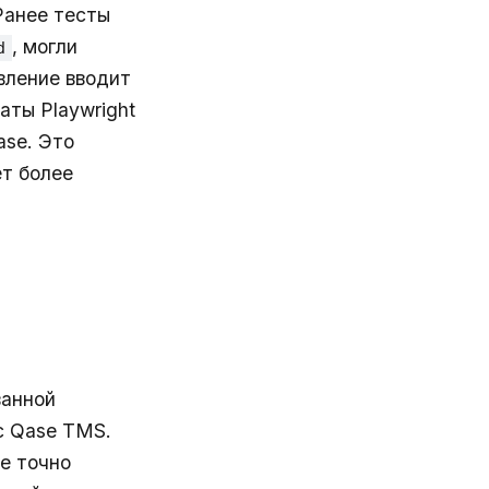
Ранее тесты
, могли
d
вление вводит
аты Playwright
ase. Это
ет более
ванной
с Qase TMS.
e точно