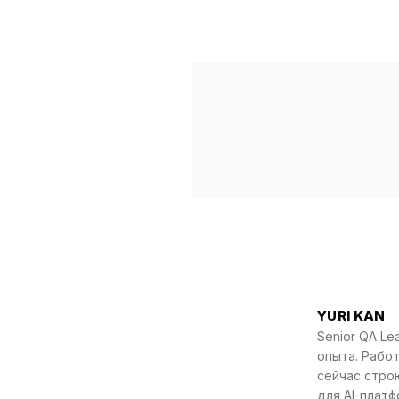
YURI KAN
Senior QA Le
опыта. Работ
сейчас стро
для AI-платф