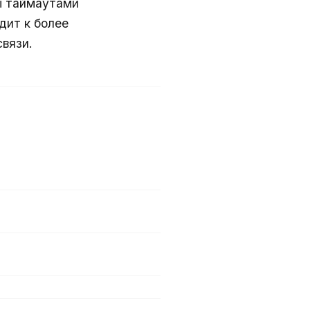
ны таймаутами
дит к более
вязи.