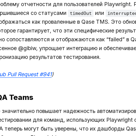
облему отчетности для пользователей Playwright. 
вершившиеся со статусами
или
timedOut
interrupte
ображаться как проваленные в Qase TMS. Это обно
оторое гарантирует, что эти специфические результ
но сопоставляются и отображаются как “failed” в Q
сенное @gibiw, упрощает интеграцию и обеспечива
ронизацию результатов тестирования.
ub Pull Request #941
)
 QA Teams
е значительно повышает надежность автоматизиро
естировании для команд, использующих Playwright 
 теперь могут быть уверены, что их дашборды Qas