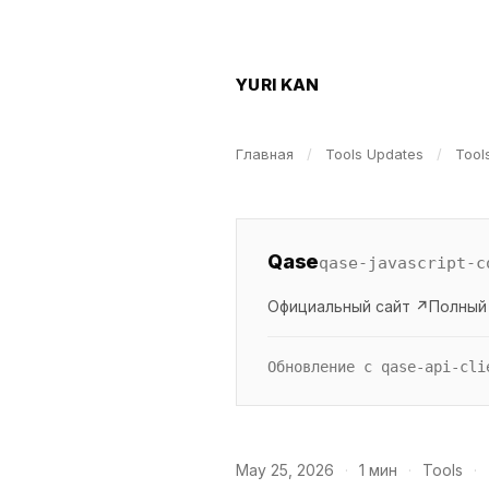
YURI KAN
Главная
/
Tools Updates
/
Tool
Qase
qase-javascript-c
Официальный сайт ↗
Полный
Обновление с qase-api-cli
May 25, 2026
·
1 мин
·
Tools
·