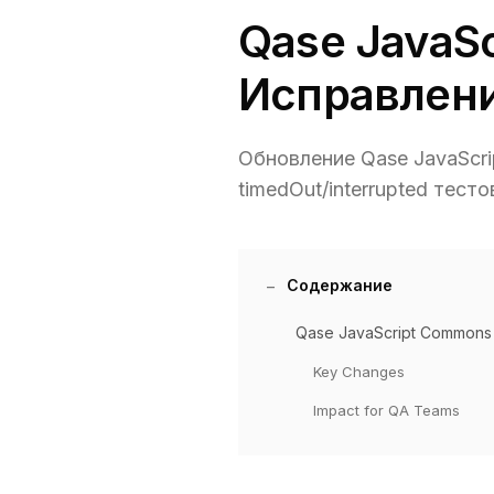
Qase JavaSc
Исправлени
Обновление Qase JavaScr
timedOut/interrupted тест
Содержание
Qase JavaScript Commons 
Key Changes
Impact for QA Teams