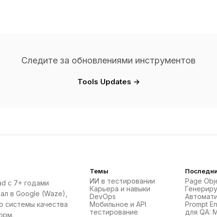
Следите за обновлениями инструментов
Tools Updates →
Темы
Последни
ИИ в тестировании
Page Obje
ad с 7+ годами
Карьера и навыки
Генерир
ал в Google (Waze),
DevOps
Автомати
ю системы качества
Мобильное и API
Prompt En
тестирование
для QA: 
орм.