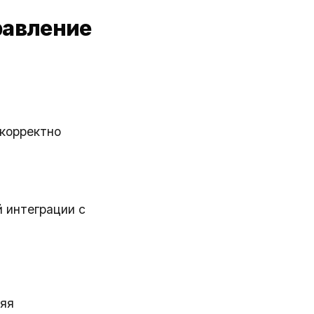
равление
корректно
 интеграции с
няя