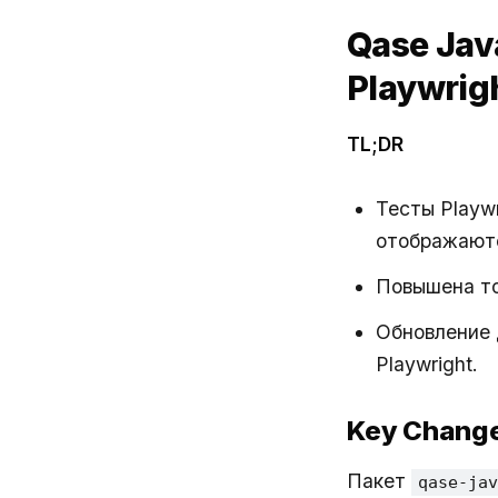
Qase Jav
Playwrig
TL;DR
Тесты Playw
отображаютс
Повышена то
Обновление
Playwright.
Key Chang
Пакет
qase-jav