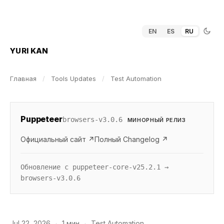
EN
ES
RU
YURI KAN
Главная
/
Tools Updates
/
Test Automation
Puppeteer
browsers-v3.0.6
МИНОРНЫЙ РЕЛИЗ
Официальный сайт ↗
Полный Changelog ↗
Обновление с puppeteer-core-v25.2.1 →
browsers-v3.0.6
Jul 22, 2026
·
1 мин
·
Test Automation