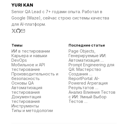
YURI KAN
Senior QA Lead с 7+ годами опыта. Работал в
Google (Waze), сейчас строю системы качества
для AI-платформ.
Темы
Последние статьи
ИИ в тестировании
Page Objects,
Карьера и навыки
Генерируемые ИИ:
DevOps
Автоматизация …
Мобильное и API
Prompt Engineering для
тестирование
QA: Мастерство
Производительность и
Создания …
безопасность
ReportPortal: AI-
Основы QA
Powered Агрегация
Автоматизация
Результатов …
тестирования
Анализ Влияния Тестов
Документация
с ИИ: Умный Выбор
тестирования
Тестов …
Инструменты
Типы и методологии