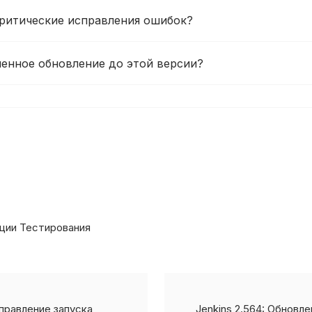
критические исправления ошибок?
енное обновление до этой версии?
ации Тестирования
справление запуска
Jenkins 2.564: Обновл