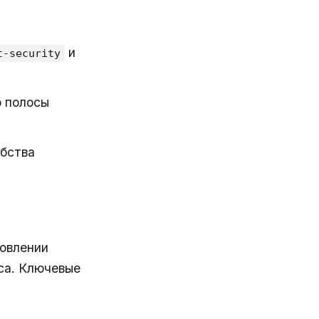
и
t-security
ю полосы
обства
новлении
са. Ключевые