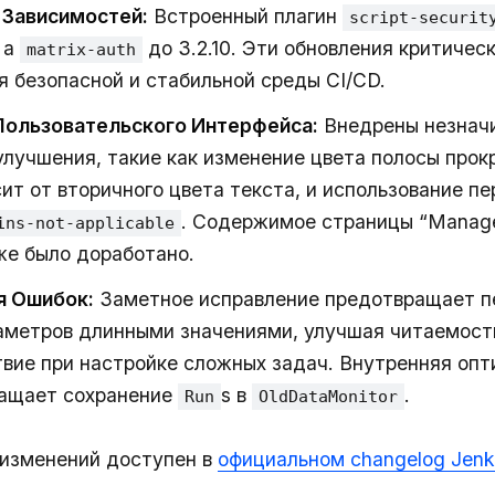
 Зависимостей:
Встроенный плагин
script-securit
, а
до 3.2.10. Эти обновления критичес
matrix-auth
 безопасной и стабильной среды CI/CD.
Пользовательского Интерфейса:
Внедрены незнач
улучшения, такие как изменение цвета полосы прок
сит от вторичного цвета текста, и использование п
. Содержимое страницы “Manage
ins-not-applicable
же было доработано.
я Ошибок:
Заметное исправление предотвращает п
аметров длинными значениями, улучшая читаемост
вие при настройке сложных задач. Внутренняя оп
ращает сохранение
s в
.
Run
OldDataMonitor
 изменений доступен в
официальном changelog Jenk