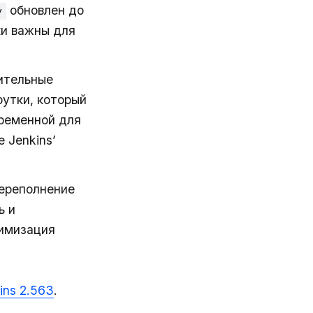
обновлен до
y
ки важны для
ительные
рутки, который
еременной для
 Jenkins’
ереполнение
ь и
тимизация
ins 2.563
.