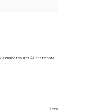
емы качества для AI-платформ.
1 мин