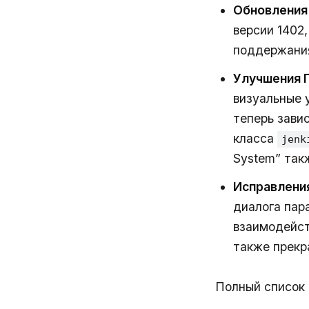
Обновления
версии 1402
поддержания
Улучшения 
визуальные 
теперь зави
класса
jenk
System” так
Исправлени
диалога пар
взаимодейст
также прек
Полный список