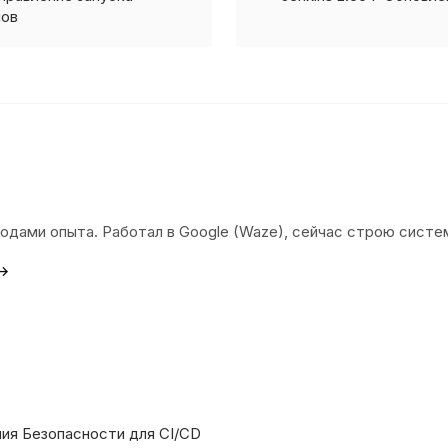
нов
 годами опыта. Работал в Google (Waze), сейчас строю сист
 →
ния Безопасности для CI/CD