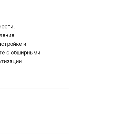
ности,
ление
астройке и
оте с обширными
матизации