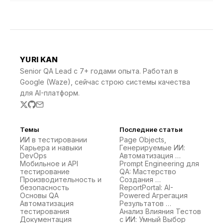
YURI KAN
Senior QA Lead с 7+ годами опыта. Работал в
Google (Waze), сейчас строю системы качества
для AI-платформ.
Темы
Последние статьи
ИИ в тестировании
Page Objects,
Карьера и навыки
Генерируемые ИИ:
DevOps
Автоматизация …
Мобильное и API
Prompt Engineering для
тестирование
QA: Мастерство
Производительность и
Создания …
безопасность
ReportPortal: AI-
Основы QA
Powered Агрегация
Автоматизация
Результатов …
тестирования
Анализ Влияния Тестов
Документация
с ИИ: Умный Выбор