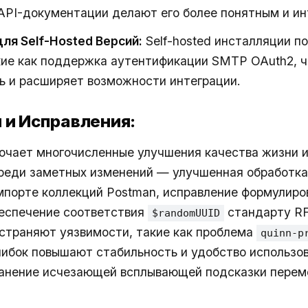
API-документации делают его более понятным и и
ля Self-Hosted Версий:
Self-hosted инсталляции п
кие как поддержка аутентификации SMTP OAuth2, 
ь и расширяет возможности интеграции.
 и Исправления:
ючает многочисленные улучшения качества жизни и
реди заметных изменений — улучшенная обработка
мпорте коллекций Postman, исправление формулиро
беспечение соответствия
стандарту RF
$randomUUID
страняют уязвимости, такие как проблема
quinn-p
ибок повышают стабильность и удобство использов
ранение исчезающей всплывающей подсказки перем