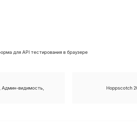
орма для API тестирования в браузере
о, Админ-видимость,
Hoppscotch 20