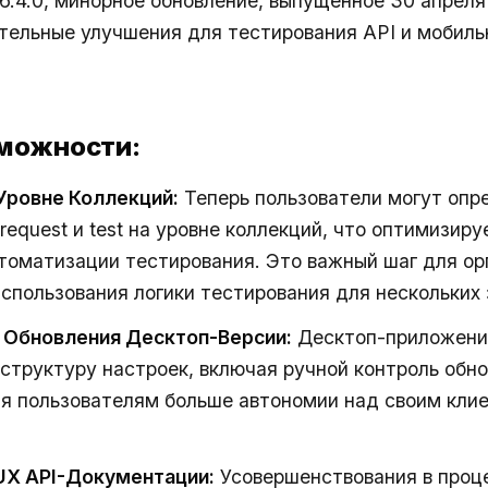
6.4.0, минорное обновление, выпущенное 30 апреля
тельные улучшения для тестирования API и мобиль
можности:
Уровне Коллекций:
Теперь пользователи могут опр
request и test на уровне коллекций, что оптимизир
томатизации тестирования. Это важный шаг для ор
использования логики тестирования для нескольких 
 Обновления Десктоп-Версии:
Десктоп-приложени
структуру настроек, включая ручной контроль обно
я пользователям больше автономии над своим кли
UX API-Документации:
Усовершенствования в проц