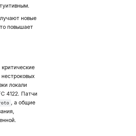
нтуитивным.
олучают новые
что повышает
 критические
 нестроковых
вки локали
C 4122. Патчи
, а общие
roto
ания,
енной.