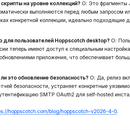
е скрипты на уровне коллекций?
О: Это фрагменты J
оматически выполняются перед любым запросом ил
мках конкретной коллекции, идеально подходящие д
го для пользователей Hoppscotch desktop?
О: Пол
сии теперь имеют доступ к специальным настройк
обновлениями приложения, что обеспечивает боль
 ли это обновление безопасность?
О: Да, релиз вк
атчей безопасности, устраняет конкретные уязвимо
утентификацию SMTP OAuth2 для self-hosted инста
ps://hoppscotch.com/blog/hoppscotch-v2026-4-0
.