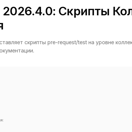
 2026.4.0: Скрипты Ко
я
тавляет скрипты pre-request/test на уровне колле
документации.
я: