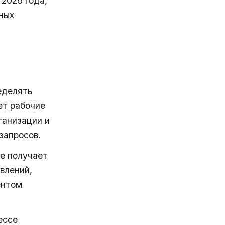
 2026 года,
ных
еделять
ует рабочие
ганизации и
запросов.
е получает
влений,
ентом
ессе