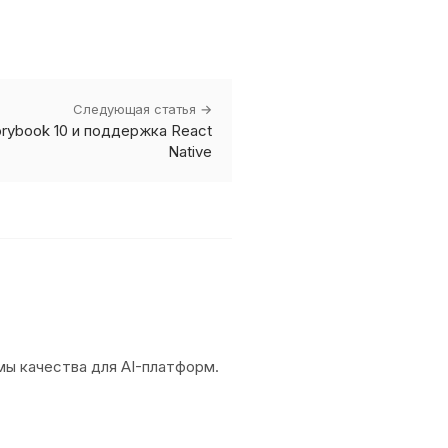
Следующая статья →
torybook 10 и поддержка React
Native
емы качества для AI-платформ.