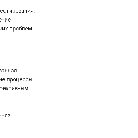
тестирования,
ение
ких проблем
ванная
чие процессы
ффективным
нних