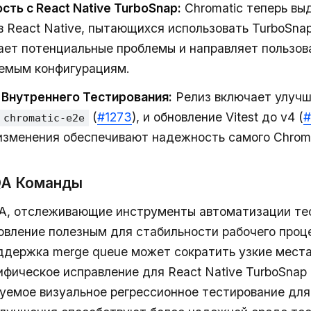
ть с React Native TurboSnap:
Chromatic теперь вы
в React Native, пытающихся использовать TurboSnap
ет потенциальные проблемы и направляет пользов
емым конфигурациям.
Внутреннего Тестирования:
Релиз включает улучш
(
#1273
), и обновление Vitest до v4 (
#
chromatic-e2e
изменения обеспечивают надежность самого Chroma
 QA Команды
A, отслеживающие инструменты автоматизации те
овление полезным для стабильности рабочего проц
держка merge queue может сократить узкие места 
ифическое исправление для React Native TurboSnap
уемое визуальное регрессионное тестирование для