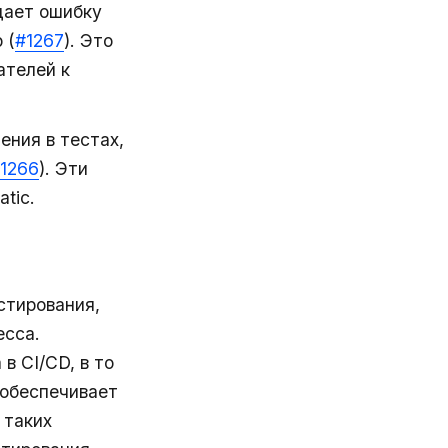
дает ошибку
 (
#1267
). Это
ателей к
ения в тестах,
1266
). Эти
tic.
стирования,
есса.
в CI/CD, в то
 обеспечивает
 таких