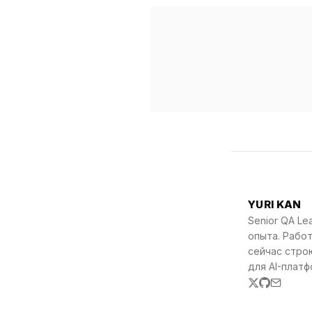
YURI KAN
Senior QA Le
опыта. Работ
сейчас стро
для AI-платф