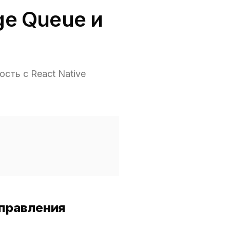
ge Queue и
сть с React Native
справления