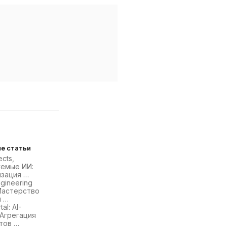
е статьи
cts,
уемые ИИ:
зация …
gineering
Мастерство
я …
al: AI-
Агрегация
тов …