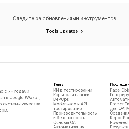
Следите за обновлениями инструментов
Tools Updates →
Темы
Последни
ИИ в тестировании
Page Obje
ad с 7+ годами
Карьера и навыки
Генерир
ал в Google (Waze),
DevOps
Автомати
ю системы качества
Мобильное и API
Prompt En
тестирование
для QA: 
орм.
Производительность
Создани
и безопасность
ReportPort
Основы QA
Powered 
Автоматизация
Результа