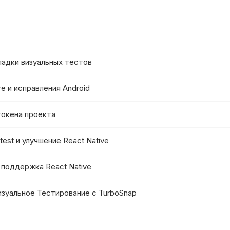
тладки визуальных тестов
are и исправления Android
 токена проекта
itest и улучшение React Native
 и поддержка React Native
Визуальное Тестирование с TurboSnap