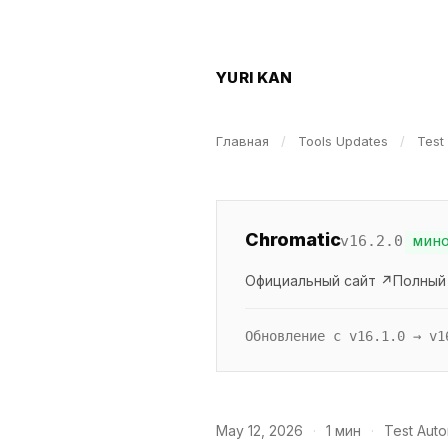
YURI KAN
Главная
/
Tools Updates
/
Test
Chromatic
v16.2.0
МИНО
Официальный сайт ↗
Полный
Обновление с v16.1.0 → v1
May 12, 2026
·
1 мин
·
Test Auto