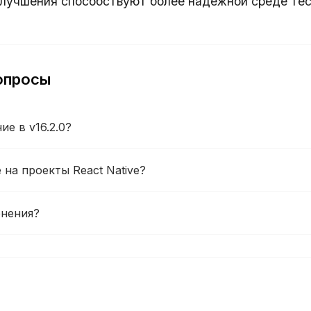
улучшения способствуют более надежной среде тес
опросы
е в v16.2.0?
 на проекты React Native?
енения?