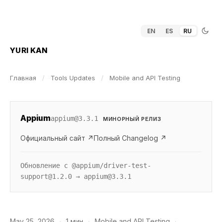
EN
ES
RU
YURI KAN
Главная
/
Tools Updates
/
Mobile and API Testing
Appium
appium@3.3.1
МИНОРНЫЙ РЕЛИЗ
Официальный сайт ↗
Полный Changelog ↗
Обновление с @appium/driver-test-
support@1.2.0 → appium@3.3.1
May 25, 2026
·
1 мин
·
Mobile and API Testing
·