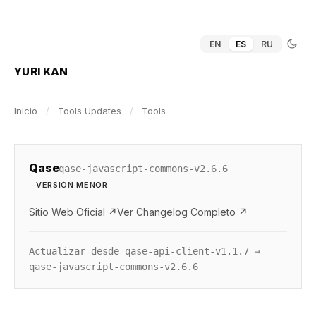
EN
ES
RU
YURI KAN
Inicio
/
Tools Updates
/
Tools
Qase
qase-javascript-commons-v2.6.6
VERSIÓN MENOR
Sitio Web Oficial ↗
Ver Changelog Completo ↗
Actualizar desde qase-api-client-v1.1.7 →
qase-javascript-commons-v2.6.6