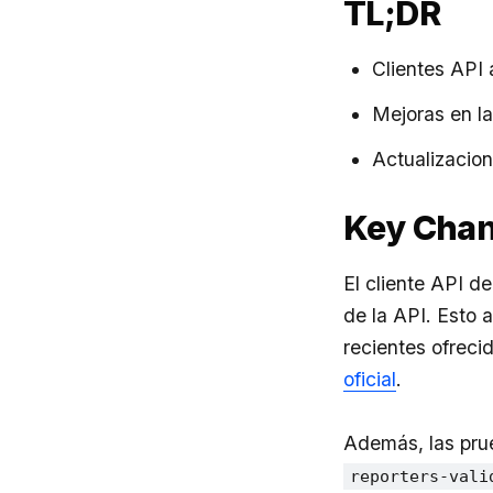
TL;DR
Clientes API 
Mejoras en l
Actualizacio
Key Cha
El cliente API d
de la API. Esto 
recientes ofreci
oficial
.
Además, las prue
reporters-vali