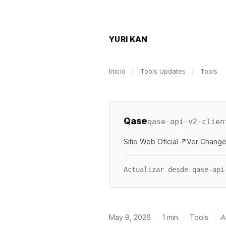
YURI KAN
Inicio
/
Tools Updates
/
Tools
Qase
qase-api-v2-clien
Sitio Web Oficial ↗
Ver Change
Actualizar desde qase-api
May 9, 2026
·
1 min
·
Tools
·
A