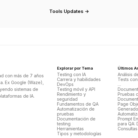
Tools Updates →
Explorar por Tema
Últimos Ar
Testing con IA
Análisis 
ad con más de 7 años
Carrera y habilidades
Tests con
ia. Ex Google (Waze),
DevOps
…
uyendo sistemas de
Testing móvil y API
Document
Rendimiento y
Pruebas c
plataformas de IA.
seguridad
Document
Fundamentos de QA
Page Obj
Automatización de
Generados
pruebas
Automatiz
Documentación de
Prompt En
testing
para QA: 
Herramientas
Consultas
Tipos y metodologías