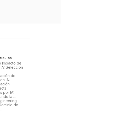
tículos
de Impacto de
 IA: Selección
ación de
on IA:
ación …
ects
 por IA:
ando la …
gineering
Dominio de
 …