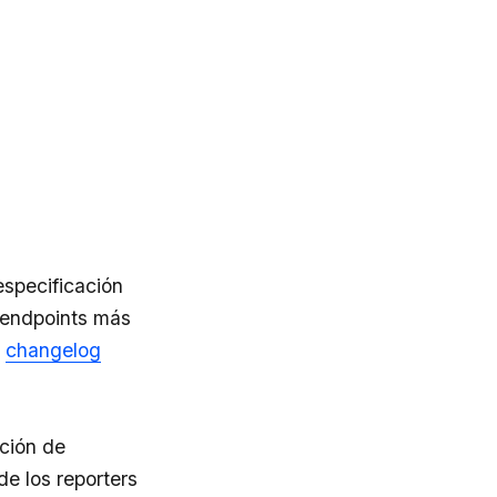
especificación
y endpoints más
l
changelog
ción de
de los reporters