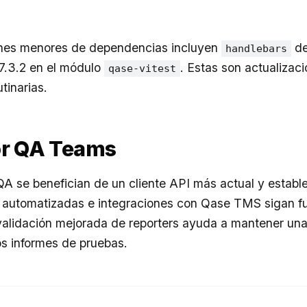
ones menores de dependencias incluyen
de
handlebars
 7.3.2 en el módulo
. Estas son actualizac
qase-vitest
tinarias.
or QA Teams
A se benefician de un cliente API más actual y establ
 automatizadas e integraciones con Qase TMS sigan f
 validación mejorada de reporters ayuda a mantener una
os informes de pruebas.