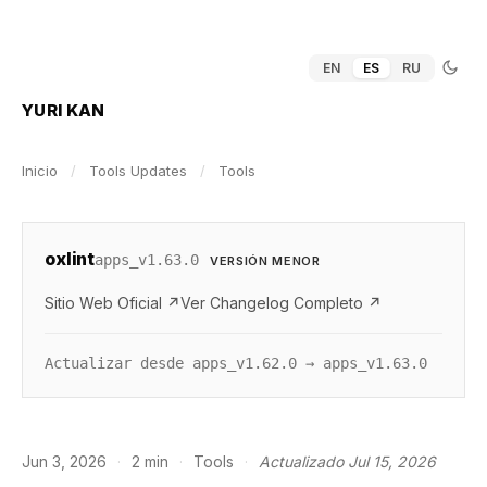
EN
ES
RU
YURI KAN
Inicio
/
Tools Updates
/
Tools
oxlint
apps_v1.63.0
VERSIÓN MENOR
Sitio Web Oficial ↗
Ver Changelog Completo ↗
Actualizar desde apps_v1.62.0 → apps_v1.63.0
Jun 3, 2026
·
2 min
·
Tools
·
Actualizado Jul 15, 2026