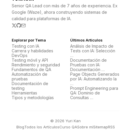
Senior QA Lead con más de 7 años de experiencia. Ex
Google (Waze), ahora construyendo sistemas de
calidad para plataformas de IA.
Explorar por Tema
Últimos Artículos
Testing con IA
Análisis de Impacto de
Carrera y habilidades
Tests con IA: Selección
DevOps
…
Testing móvil y API
Documentación de
Rendimiento y seguridad
Pruebas con IA:
Fundamentos de QA
Documentación …
Automatización de
Page Objects Generados
pruebas
por IA: Automatizando la
Documentación de
…
testing
Prompt Engineering para
Herramientas
QA: Dominio de
Tipos y metodologías
Consultas …
© 2026 Yuri Kan
Blog
Todos los Artículos
Curso QA
Sobre mí
Sitemap
RSS