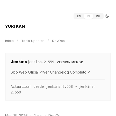
EN
ES
RU
YURI KAN
Inicio
/
Tools Updates
/
DevOps
Jenkins
jenkins-2.559
VERSIÓN MENOR
Sitio Web Oficial ↗
Ver Changelog Completo ↗
Actualizar desde jenkins-2.558 → jenkins-
2.559
May 15, 2026
·
2 min
·
DevOps