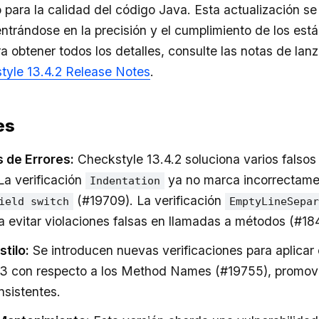
o para la calidad del código Java. Esta actualización se
centrándose en la precisión y el cumplimiento de los est
ra obtener todos los detalles, consulte las notas de lan
tyle 13.4.2 Release Notes
.
es
 de Errores:
Checkstyle 13.4.2 soluciona varios falsos 
La verificación
ya no marca incorrectame
Indentation
(#19709). La verificación
ield switch
EmptyLineSepa
 evitar violaciones falsas en llamadas a métodos (#18
tilo:
Se introducen nuevas verificaciones para aplicar e
 con respecto a los Method Names (#19755), promovi
nsistentes.