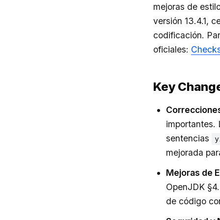
mejoras de estil
versión 13.4.1, 
codificación. Pa
oficiales:
Checks
Key Chang
Correcciones
importantes. 
sentencias
y
mejorada para
Mejoras de Es
OpenJDK §4.3
de código co