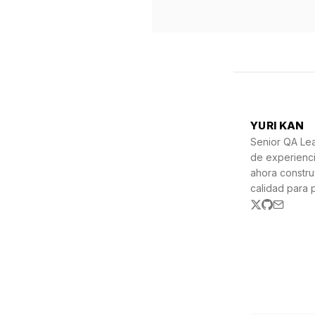
YURI KAN
Senior QA Le
de experienc
ahora constr
calidad para 