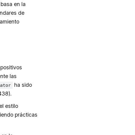
 basa en la
ándares de
zamiento
positivos
nte las
ha sido
rator
438).
l estilo
endo prácticas