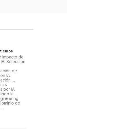
tículos
de Impacto de
 IA: Selección
ación de
on IA:
ación …
ects
 por IA:
ando la …
gineering
Dominio de
 …