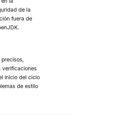
 en la
guridad de la
ción fuera de
OpenJDK.
 precisos,
 verificaciones
inicio del ciclo
blemas de estilo