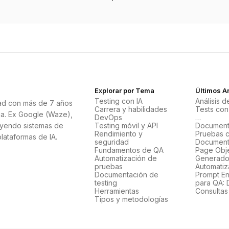
Explorar por Tema
Últimos Ar
Testing con IA
Análisis 
ad con más de 7 años
Carrera y habilidades
Tests con
ia. Ex Google (Waze),
DevOps
…
uyendo sistemas de
Testing móvil y API
Document
Rendimiento y
Pruebas c
plataformas de IA.
seguridad
Document
Fundamentos de QA
Page Obj
Automatización de
Generados
pruebas
Automatiz
Documentación de
Prompt En
testing
para QA: 
Herramientas
Consultas
Tipos y metodologías