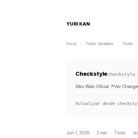
YURI KAN
Inicio
/
Tools Updates
/
Tools
Checkstyle
checkstyle
Sitio Web Oficial ↗
Ver Change
Actualizar desde checksty
Jun 1, 2026
·
2 min
·
Tools
·
Ac