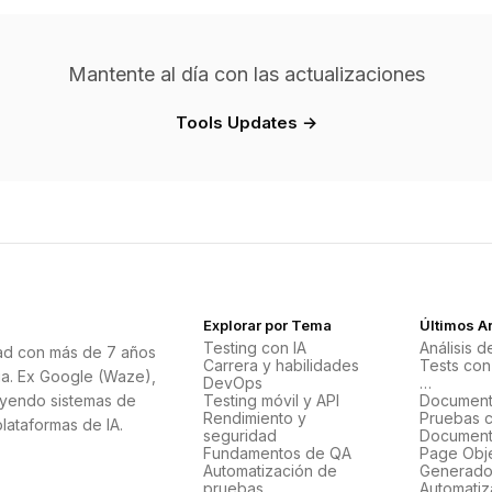
Mantente al día con las actualizaciones
Tools Updates →
Explorar por Tema
Últimos Ar
Testing con IA
Análisis 
ad con más de 7 años
Carrera y habilidades
Tests con
ia. Ex Google (Waze),
DevOps
…
uyendo sistemas de
Testing móvil y API
Document
Rendimiento y
Pruebas c
plataformas de IA.
seguridad
Document
Fundamentos de QA
Page Obj
Automatización de
Generados
pruebas
Automatiz