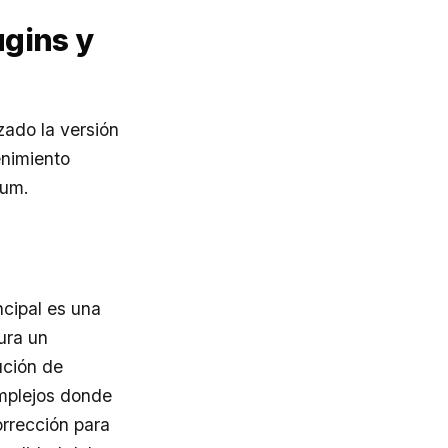
ugins y
zado la versión
enimiento
ium.
ncipal es una
ura un
ución de
omplejos donde
orrección para