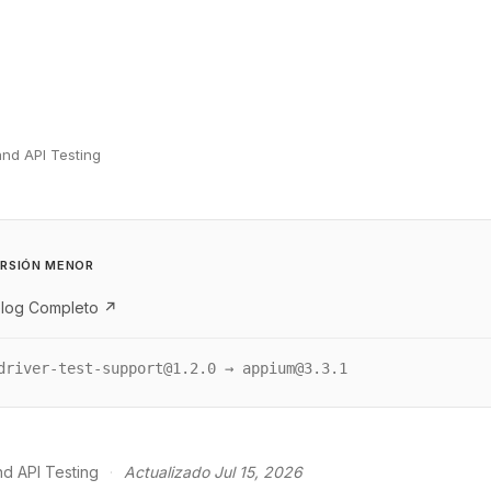
and API Testing
RSIÓN MENOR
log Completo ↗
driver-test-support@1.2.0 → appium@3.3.1
nd API Testing
·
Actualizado Jul 15, 2026