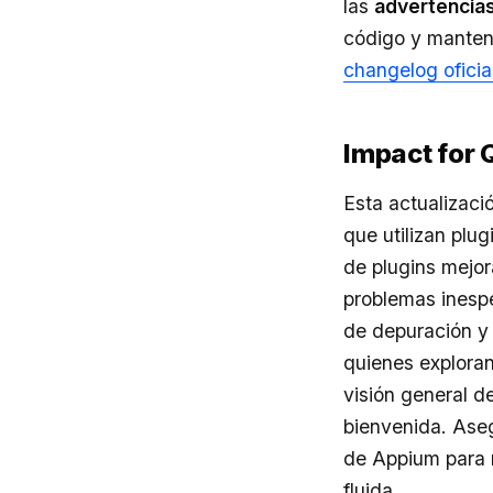
las
advertencias 
código y manteni
changelog oficia
Impact for
Esta actualizaci
que utilizan plug
de plugins mejo
problemas inespe
de depuración y 
quienes explora
visión general d
bienvenida. Aseg
de Appium para 
fluida.