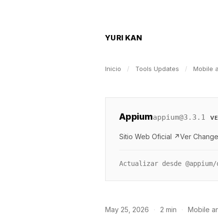
YURI KAN
Inicio
/
Tools Updates
/
Mobile 
Appium
appium@3.3.1
VE
Sitio Web Oficial ↗
Ver Change
Actualizar desde @appium/
May 25, 2026
·
2 min
·
Mobile a