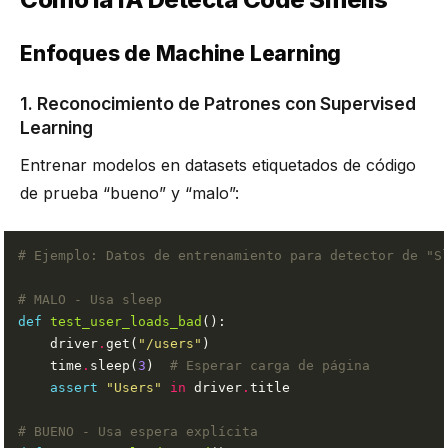
Enfoques de Machine Learning
1. Reconocimiento de Patrones con Supervised
Learning
Entrenar modelos en datasets etiquetados de código
de prueba “bueno” y “malo”:
# Ejemplo: Datos de entrenamiento para detector de "S
# MALO - Usa sleep
def
test_user_loads_bad
    driver
.
get(
"/users"
    time
.
sleep(
3
)  
# Esperar carga de página
assert
"Users"
in
 driver
.
# BUENO - Usa espera explícita