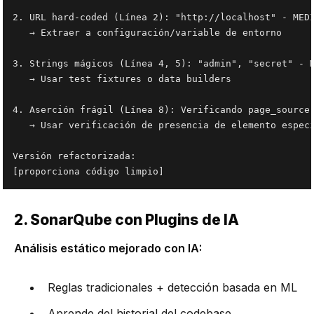
2. URL hard-coded (Línea 2): "http://localhost" - MEDI
   → Extraer a configuración/variable de entorno

3. Strings mágicos (Línea 4, 5): "admin", "secret" - M
   → Usar test fixtures o data builders

4. Aserción frágil (Línea 8): Verificando page_source 
   → Usar verificación de presencia de elemento especí
Versión refactorizada:

2. SonarQube con Plugins de IA
Análisis estático mejorado con IA:
Reglas tradicionales + detección basada en ML
Aprende del historial del codebase