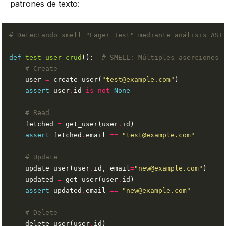
patrones de texto:
# Detectando smell "Eager Test" mediante análisis AST
def
test_user_crud
():  
# SMELL: Múltiples aserciones
# Create
    user 
=
 create_user(
"test@example.com"
assert
 user
.
id 
is
not
None
# Read
    fetched 
=
 get_user(user
.
assert
 fetched
.
email 
==
"test@example.com"
# Update
    update_user(user
.
id, email
=
"new@example.com"
    updated 
=
 get_user(user
.
assert
 updated
.
email 
==
"new@example.com"
# Delete
    delete_user(user
.