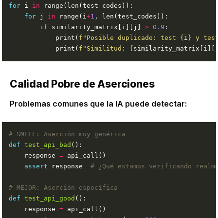
for
 i 
in
for
 j 
in
 range(i
+
1
if
 similarity_matrix[i][j] 
>
0.9
            print(
f
"Posible duplicado: test 
{
i
}
 y tes
            print(
f
"Similitud: 
{
similarity_matrix[i][
Calidad Pobre de Aserciones
Problemas comunes que la IA puede detectar:
# SMELL: Aserción muy genérica
def
test_api_bad
    response 
=
assert
 response  
# ¿Qué estamos verificando realm
# MEJOR: Aserción específica
def
test_api_good
    response 
=