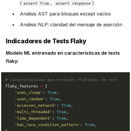
(
,
)
assert True
assert response
Análisis AST para bloques except vacíos
Análisis NLP: claridad del mensaje de aserción
Indicadores de Tests Flaky
Modelo ML entrenado en características de tests
flaky:
# Características que predicen flakiness de test
flaky_features 
=
'uses_sleep'
: 
True
'uses_random'
: 
True
'accesses_network'
: 
True
'multi_threaded'
: 
True
'time_dependent'
: 
True
'has_race_condition_pattern'
: 
True