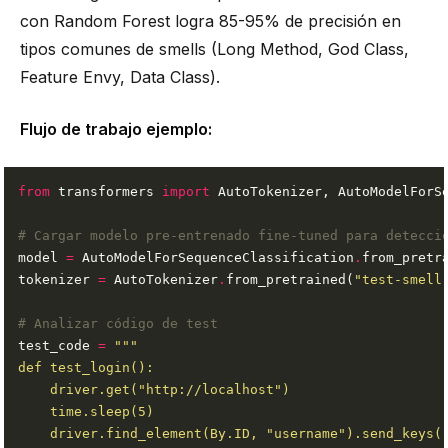
con Random Forest logra 85-95% de precisión en
tipos comunes de smells (Long Method, God Class,
Feature Envy, Data Class).
Flujo de trabajo ejemplo:
from
 transformers 
import
# Cargar modelo pre-entrenado fine-tuned para detecci
model 
=
 AutoModelForSequenceClassification
.
from_pretr
tokenizer 
=
 AutoTokenizer
.
from_pretrained(
"test-smell
# Analizar código de test
test_code 
=