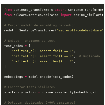
from
 sentence_transformers 
import
from
 sklearn.metrics.pairwise 
import
# Cargar modelo de embedding de código
model 
=
 SentenceTransformer(
'microsoft/codebert-base'
# Embeber funciones de test
test_codes 
=
"def test_a(): assert foo() == 1"
"def test_b(): assert foo() == 1"
,  
# Duplicado
"def test_c(): assert bar() == 2"
embeddings 
=
 model
.
# Encontrar tests similares
similarity_matrix 
=
# Detectar duplicados (>90% similares)