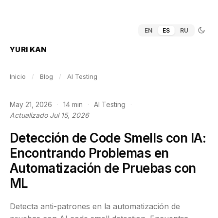
EN
ES
RU
YURI KAN
Inicio
/
Blog
/
AI Testing
May 21, 2026
·
14 min
·
AI Testing
·
Actualizado Jul 15, 2026
Detección de Code Smells con IA:
Encontrando Problemas en
Automatización de Pruebas con
ML
Detecta anti-patrones en la automatización de