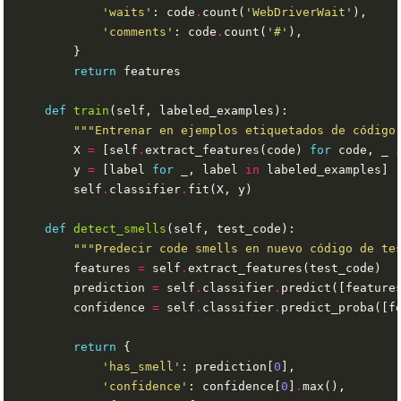
'waits'
: code
.
count(
'WebDriverWait'
'comments'
: code
.
count(
'#'
return
def
train
"""Entrenar en ejemplos etiquetados de código
        X 
=
 [self
.
extract_features(code) 
for
 code, _ 
        y 
=
 [label 
for
 _, label 
in
        self
.
classifier
.
def
detect_smells
"""Predecir code smells en nuevo código de te
        features 
=
 self
.
        prediction 
=
 self
.
classifier
.
        confidence 
=
 self
.
classifier
.
return
'has_smell'
: prediction[
0
'confidence'
: confidence[
0
]
.