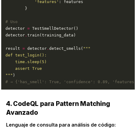
'features'
# Uso
detector 
=
detector
.
result 
=
 detector
.
detect_smells(
"""
# → {'has_smell': True, 'confidence': 0.89, 'features
4. CodeQL para Pattern Matching
Avanzado
Lenguaje de consulta para análisis de código: