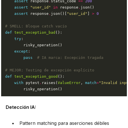
assert
 response
.
status_code 
==
200
assert
"user_id"
in
 response
.
assert
 response
.
json()[
"user_id"
] 
>
0
# SMELL: Bloque catch vacío
def
test_exception_bad
try
except
pass
# IA marca: Excepción tragada
# MEJOR: Testing de excepción explícito
def
test_exception_good
with
 pytest
.
raises(
ValueError
, 
match
=
"Invalid inp
Detección IA:
Pattern matching para aserciones débiles