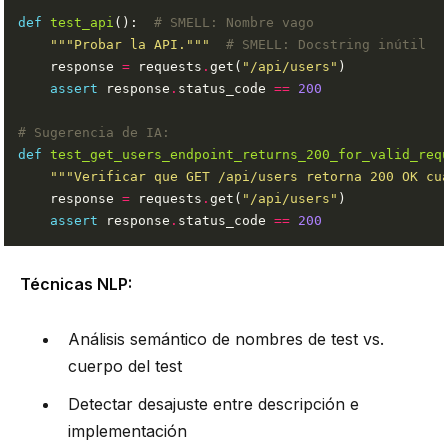
def
test_api
():  
# SMELL: Nombre vago
"""Probar la API."""
# SMELL: Docstring inútil
    response 
=
 requests
.
get(
"/api/users"
assert
 response
.
status_code 
==
200
# Sugerencia de IA:
def
test_get_users_endpoint_returns_200_for_valid_req
"""Verificar que GET /api/users retorna 200 OK cu
    response 
=
 requests
.
get(
"/api/users"
assert
 response
.
status_code 
==
200
Técnicas NLP:
Análisis semántico de nombres de test vs.
cuerpo del test
Detectar desajuste entre descripción e
implementación