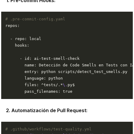
1. Pre-commit Hooks:
# .pre-commit-config.yaml
        files: ^tests/.*
\.
2. Automatización de Pull Request:
# .github/workflows/test-quality.yml