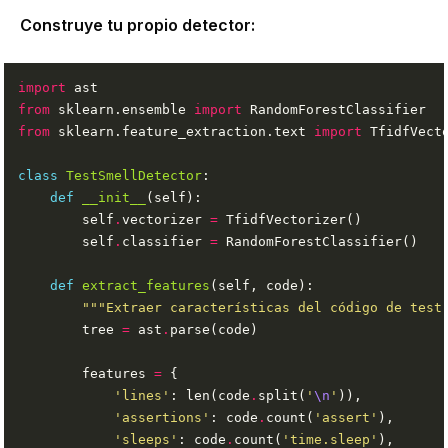
Construye tu propio detector:
import
from
 sklearn.ensemble 
import
from
 sklearn.feature_extraction.text 
import
class
TestSmellDetector
def
__init__
        self
.
vectorizer 
=
        self
.
classifier 
=
def
extract_features
"""Extraer características del código de test
        tree 
=
 ast
.
        features 
=
'lines'
: len(code
.
split(
'
\n
'
'assertions'
: code
.
count(
'assert'
'sleeps'
: code
.
count(
'time.sleep'