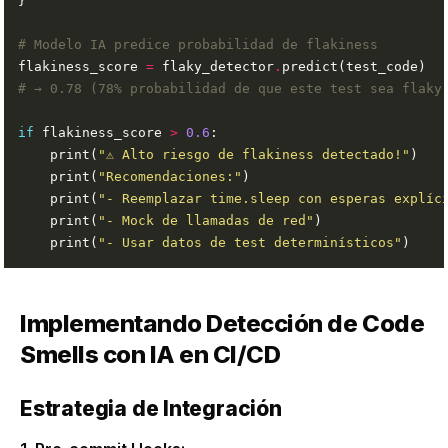
# Modelo IA predice probabilidad de flakiness
flakiness_score 
=
 flaky_detector
.
# → 0.78 (78% probabilidad de que este test sea flaky
if
 flakiness_score 
>
0.6
    print(
"⚠️ Alto riesgo de flakiness detectado!"
    print(
"Recomendaciones:"
    print(
"- Reemplazar time.sleep con esperas explíc
    print(
"- Mock de llamadas de red"
    print(
"- Usar datos de test determinísticos"
Implementando Detección de Code
Smells con IA en CI/CD
Estrategia de Integración