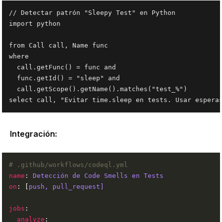
// Detectar patrón "Sleepy Test" en Python

import python

from Call call, Name func

where

  call.getFunc() = func and

  func.getId() = "sleep" and

  call.getScope().getName().matches("test_%")

Integración:
# .github/workflows/codeql.yml
name
: 
Detección de Code Smells en Tests
on
: [
push, pull_request]
jobs
analyze