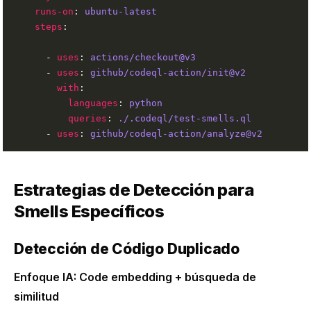
runs-on
: 
ubuntu-latest
steps
      - 
uses
: 
actions/checkout@v3
      - 
uses
: 
github/codeql-action/init@v2
with
languages
: 
python
queries
: 
./.codeql/test-smells.ql
      - 
uses
: 
github/codeql-action/analyze@v2
Estrategias de Detección para
Smells Específicos
Detección de Código Duplicado
Enfoque IA: Code embedding + búsqueda de
similitud