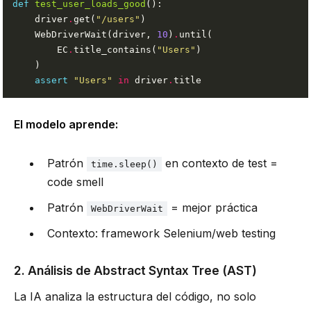
def
test_user_loads_good
    driver
.
get(
"/users"
    WebDriverWait(driver, 
10
)
.
        EC
.
title_contains(
"Users"
assert
"Users"
in
 driver
.
El modelo aprende:
Patrón
en contexto de test =
time.sleep()
code smell
Patrón
= mejor práctica
WebDriverWait
Contexto: framework Selenium/web testing
2. Análisis de Abstract Syntax Tree (AST)
La IA analiza la estructura del código, no solo