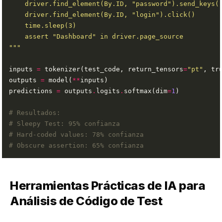
"""
inputs 
=
 tokenizer(test_code, return_tensors
=
"pt"
, tr
outputs 
=
 model(
**
predictions 
=
 outputs
.
logits
.
softmax(dim
=
1
# Resultados:
# Sleepy Test: 95% confianza
# Hard-coded values: 78% confianza
# Obscure assertion: 65% confianza
Herramientas Prácticas de IA para
Análisis de Código de Test