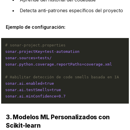
Detecta anti-patrones específicos del proyecto
Ejemplo de configuración:
# sonar-project.properties
sonar.projectKey=test-automation
sonar.sources=tests/
sonar.python.coverage.reportPaths=coverage.xml
# Habilitar detección de code smells basada en IA
sonar.ai.enabled=true
sonar.ai.testSmells=true
sonar.ai.minConfidence=0.7
3. Modelos ML Personalizados con
Scikit-learn