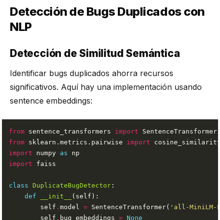
Detección de Bugs Duplicados con
NLP
Detección de Similitud Semántica
Identificar bugs duplicados ahorra recursos
significativos. Aquí hay una implementación usando
sentence embeddings:
from
 sentence_transformers 
import
from
 sklearn.metrics.pairwise 
import
import
 numpy 
as
import
class
DuplicateBugDetector
def
__init__
        self
.
model 
=
 SentenceTransformer(
'all-MiniLM-
        self
.
bug_embeddings 
=
None