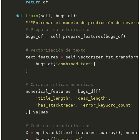
return
def
train
"""Entrenar el modelo de predicción de severi
# Preparar características
        bugs_df 
=
 self
.
# Vectorización de texto
        text_features 
=
 self
.
vectorizer
.
            bugs_df[
'combined_text'
# Características numéricas
        numerical_features 
=
'title_length'
, 
'desc_length'
'has_stacktrace'
, 
'error_keyword_count'
        ]]
.
# Combinar características
        X 
=
 np
.
hstack([text_features
.
        y 
=
 bugs_df[
'severity'