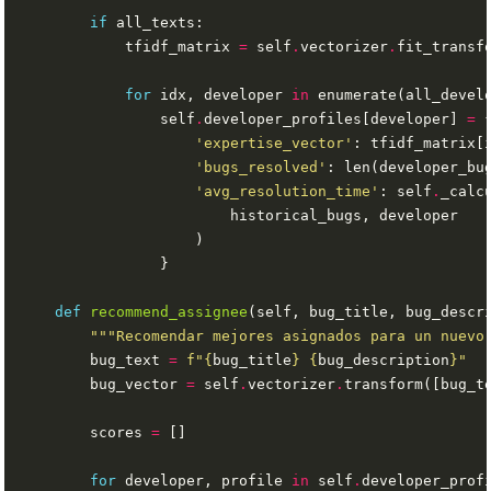
if
            tfidf_matrix 
=
 self
.
vectorizer
.
for
 idx, developer 
in
                self
.
developer_profiles[developer] 
=
'expertise_vector'
'bugs_resolved'
'avg_resolution_time'
: self
.
def
recommend_assignee
(self, bug_title, bug_descr
"""Recomendar mejores asignados para un nuevo
        bug_text 
=
f
"
{
bug_title
}
{
bug_description
}
"
        bug_vector 
=
 self
.
vectorizer
.
        scores 
=
for
 developer, profile 
in
 self
.
developer_prof