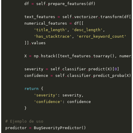
        df 
=
 self
.
        text_features 
=
 self
.
vectorizer
.
transform(df[
        numerical_features 
=
'title_length'
, 
'desc_length'
'has_stacktrace'
, 
'error_keyword_count'
        ]]
.
        X 
=
 np
.
hstack([text_features
.
        severity 
=
 self
.
classifier
.
predict(X)[
0
        confidence 
=
 self
.
classifier
.
predict_proba(X)
return
'severity'
'confidence'
# Ejemplo de uso
predictor 
=