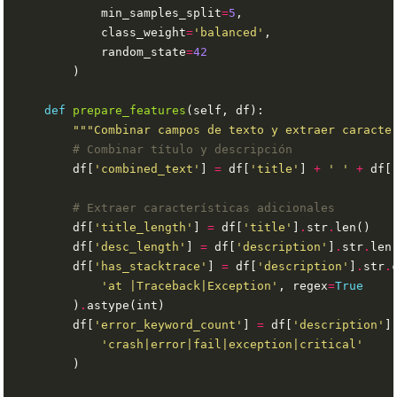
            min_samples_split
=
5
            class_weight
=
'balanced'
            random_state
=
42
def
prepare_features
"""Combinar campos de texto y extraer caracte
# Combinar título y descripción
        df[
'combined_text'
] 
=
 df[
'title'
] 
+
' '
+
 df[
# Extraer características adicionales
        df[
'title_length'
] 
=
 df[
'title'
]
.
str
.
        df[
'desc_length'
] 
=
 df[
'description'
]
.
str
.
        df[
'has_stacktrace'
] 
=
 df[
'description'
]
.
str
.
'at |Traceback|Exception'
, regex
=
True
        )
.
        df[
'error_keyword_count'
] 
=
 df[
'description'
]
'crash|error|fail|exception|critical'