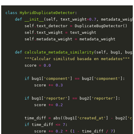
class
HybridDuplicateDetector
def
__init__
(self, text_weight
=
0.7
, metadata_weig
        self
.
text_detector 
=
        self
.
text_weight 
=
        self
.
metadata_weight 
=
def
calculate_metadata_similarity
"""Calcular similitud basada en metadatos"""
        score 
=
0.0
if
 bug1[
'component'
] 
==
 bug2[
'component'
            score 
+=
0.3
if
 bug1[
'reporter'
] 
==
 bug2[
'reporter'
            score 
+=
0.2
        time_diff 
=
 abs((bug1[
'created_at'
] 
-
 bug2[
'c
if
 time_diff 
<=
7
            score 
+=
0.2
*
 (
1
-
 time_diff 
/
7