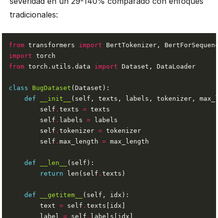
severidad en un 29-140% comparado con enfoques
tradicionales:
from
 transformers 
import
import
from
 torch.utils.data 
import
class
BugDataset
def
__init__
(self, texts, labels, tokenizer, max_
        self
.
texts 
=
        self
.
labels 
=
        self
.
tokenizer 
=
        self
.
max_length 
=
def
__len__
return
 len(self
.
def
__getitem__
        text 
=
 self
.
        label 
=
 self
.