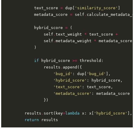
            text_score 
=
 dup[
'similarity_score'
            metadata_score 
=
 self
.
            hybrid_score 
=
                self
.
text_weight 
*
 text_score 
+
                self
.
metadata_weight 
*
if
 hybrid_score 
>=
                results
.
'bug_id'
: dup[
'bug_id'
'hybrid_score'
'text_score'
'metadata_score'
        results
.
sort(key
=
lambda
 x: x[
'hybrid_score'
],
return