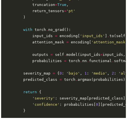
            truncation
=
True
            return_tensors
=
'pt'
with
 torch
.
            input_ids 
=
 encoding[
'input_ids'
]
.
to(self
            attention_mask 
=
 encoding[
'attention_mask
            outputs 
=
 self
.
model(input_ids
=
input_ids,
            probabilities 
=
 torch
.
nn
.
functional
.
softm
        severity_map 
=
 {
0
: 
'bajo'
, 
1
: 
'medio'
, 
2
: 
'al
        predicted_class 
=
 torch
.
argmax(probabilities)
return
'severity'
'confidence'
: probabilities[
0
][predicted_