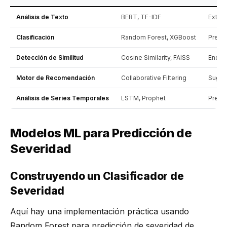
Análisis de Texto
BERT, TF-IDF
Extra
Clasificación
Random Forest, XGBoost
Predec
Detección de Similitud
Cosine Similarity, FAISS
Encon
Motor de Recomendación
Collaborative Filtering
Suger
Análisis de Series Temporales
LSTM, Prophet
Prede
Modelos ML para Predicción de
Severidad
Construyendo un Clasificador de
Severidad
Aquí hay una implementación práctica usando
Random Forest para predicción de severidad de