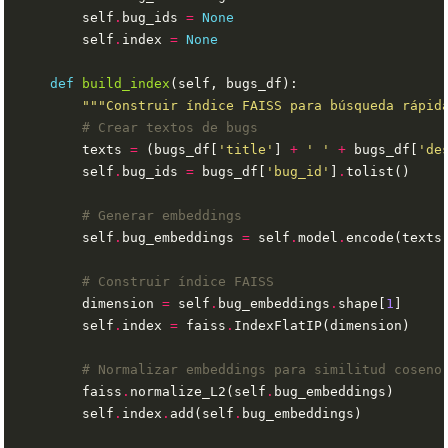
        self
.
bug_ids 
=
None
        self
.
index 
=
None
def
build_index
"""Construir índice FAISS para búsqueda rápid
# Crear textos de bugs
        texts 
=
 (bugs_df[
'title'
] 
+
' '
+
 bugs_df[
'de
        self
.
bug_ids 
=
 bugs_df[
'bug_id'
]
.
# Generar embeddings
        self
.
bug_embeddings 
=
 self
.
model
.
encode(texts
# Construir índice FAISS
        dimension 
=
 self
.
bug_embeddings
.
shape[
1
        self
.
index 
=
 faiss
.
# Normalizar embeddings para similitud coseno
        faiss
.
normalize_L2(self
.
        self
.
index
.
add(self
.