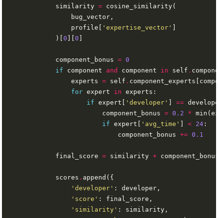
            similarity 
=
                profile[
'expertise_vector'
            )[
0
][
0
            component_bonus 
=
0
if
 component 
and
 component 
in
 self
.
                experts 
=
 self
.
for
 expert 
in
if
 expert[
'developer'
] 
==
                        component_bonus 
=
0.2
*
 min(e
if
 expert[
'avg_time'
] 
<
24
                            component_bonus 
+=
0.1
            final_score 
=
 similarity 
+
            scores
.
'developer'
'score'
'similarity'