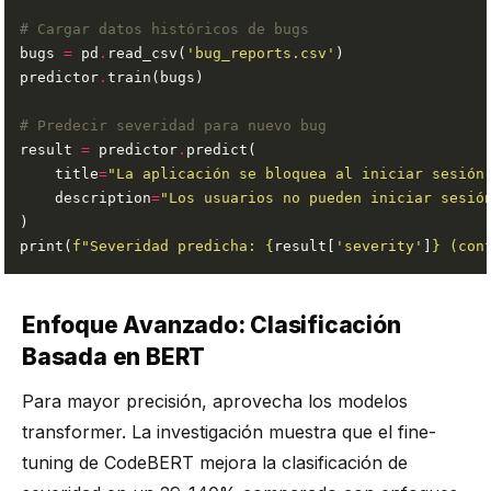
# Cargar datos históricos de bugs
bugs 
=
 pd
.
read_csv(
'bug_reports.csv'
predictor
.
# Predecir severidad para nuevo bug
result 
=
 predictor
.
    title
=
"La aplicación se bloquea al iniciar sesión
    description
=
"Los usuarios no pueden iniciar sesió
print(
f
"Severidad predicha: 
{
result[
'severity'
]
}
 (con
Enfoque Avanzado: Clasificación
Basada en BERT
Para mayor precisión, aprovecha los modelos
transformer. La investigación muestra que el fine-
tuning de CodeBERT mejora la clasificación de