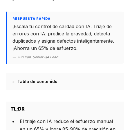
RESPUESTA RÁPIDA
¡Escala tu control de calidad con IA. Triaje de
errores con IA: predice la gravedad, detecta
duplicados y asigna defectos inteligentemente.
¡Ahorra un 65% de esfuerzo.
— Yuri Kan, Senior QA Lead
Tabla de contenido
TL;DR
El triaje con IA reduce el esfuerzo manual
en un 65% y logra 85-90% de precisión en