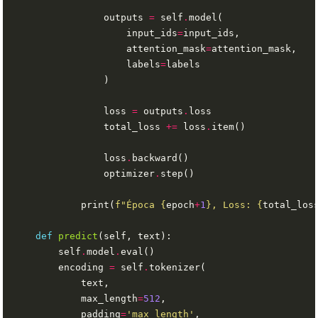
                outputs 
=
 self
.
                    input_ids
=
                    attention_mask
=
                    labels
=
                loss 
=
 outputs
.
                total_loss 
+=
 loss
.
                loss
.
                optimizer
.
            print(
f
"Época 
{
epoch
+
1
}
, Loss: 
{
total_los
def
predict
        self
.
model
.
        encoding 
=
 self
.
            max_length
=
512
            padding
=
'max_length'