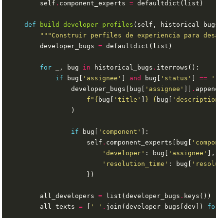
        self
.
component_experts 
=
def
build_developer_profiles
"""Construir perfiles de experiencia para des
        developer_bugs 
=
for
 _, bug 
in
 historical_bugs
.
if
 bug[
'assignee'
] 
and
 bug[
'status'
] 
==
'
                developer_bugs[bug[
'assignee'
]]
.
f
"
{
bug[
'title'
]
}
{
bug[
'descriptio
if
 bug[
'component'
                    self
.
component_experts[bug[
'compo
'developer'
: bug[
'assignee'
'resolution_time'
: bug[
'resol
        all_developers 
=
 list(developer_bugs
.
        all_texts 
=
 [
' '
.
join(developer_bugs[dev]) 
fo