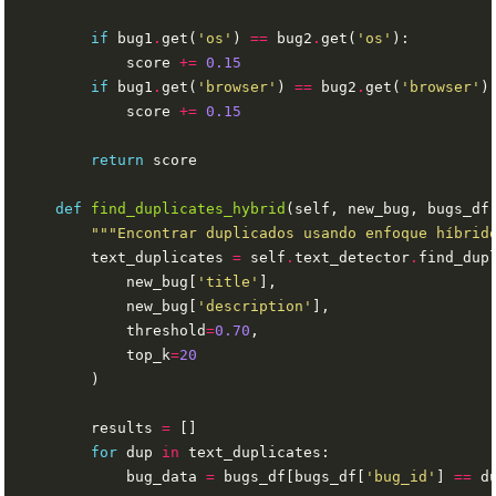
if
 bug1
.
get(
'os'
) 
==
 bug2
.
get(
'os'
            score 
+=
0.15
if
 bug1
.
get(
'browser'
) 
==
 bug2
.
get(
'browser'
            score 
+=
0.15
return
def
find_duplicates_hybrid
(self, new_bug, bugs_df
"""Encontrar duplicados usando enfoque híbrid
        text_duplicates 
=
 self
.
text_detector
.
            new_bug[
'title'
            new_bug[
'description'
            threshold
=
0.70
            top_k
=
20
        results 
=
for
 dup 
in
            bug_data 
=
 bugs_df[bugs_df[
'bug_id'
] 
==
 d