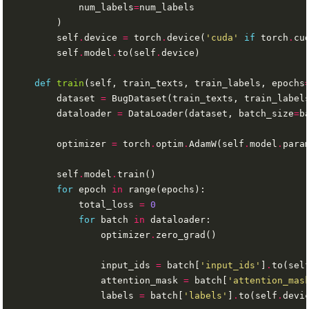
            num_labels
=
        self
.
device 
=
 torch
.
device(
'cuda'
if
 torch
.
cu
        self
.
model
.
to(self
.
def
train
(self, train_texts, train_labels, epochs
        dataset 
=
 BugDataset(train_texts, train_label
        dataloader 
=
 DataLoader(dataset, batch_size
=
b
        optimizer 
=
 torch
.
optim
.
AdamW(self
.
model
.
para
        self
.
model
.
for
 epoch 
in
            total_loss 
=
0
for
 batch 
in
                optimizer
.
                input_ids 
=
 batch[
'input_ids'
]
.
to(sel
                attention_mask 
=
 batch[
'attention_mas
                labels 
=
 batch[
'labels'
]
.
to(self
.