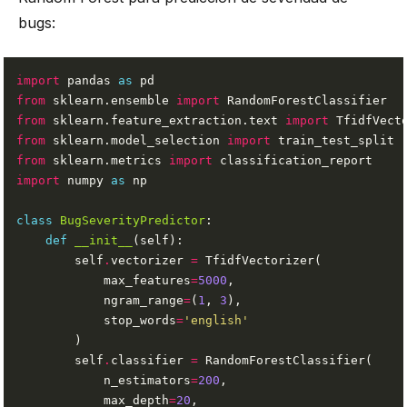
bugs:
import
 pandas 
as
from
 sklearn.ensemble 
import
from
 sklearn.feature_extraction.text 
import
from
 sklearn.model_selection 
import
from
 sklearn.metrics 
import
import
 numpy 
as
class
BugSeverityPredictor
def
__init__
        self
.
vectorizer 
=
            max_features
=
5000
            ngram_range
=
(
1
, 
3
            stop_words
=
'english'
        self
.
classifier 
=
            n_estimators
=
200
            max_depth
=
20