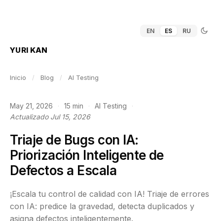
EN
ES
RU
YURI KAN
Inicio
/
Blog
/
AI Testing
May 21, 2026
·
15 min
·
AI Testing
·
Actualizado Jul 15, 2026
Triaje de Bugs con IA:
Priorización Inteligente de
Defectos a Escala
¡Escala tu control de calidad con IA! Triaje de errores
con IA: predice la gravedad, detecta duplicados y
asigna defectos inteligentemente.