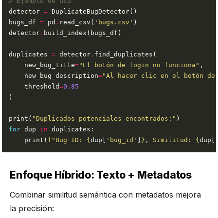
# Ejemplo de uso
detector 
=
bugs_df 
=
 pd
.
read_csv(
'bugs.csv'
detector
.
duplicates 
=
 detector
.
    new_bug_title
=
"El botón de login no funciona"
    new_bug_description
=
"Al hacer clic en el botón de
    threshold
=
0.85
print(
"Duplicados potenciales encontrados:"
for
 dup 
in
    print(
f
"Bug ID: 
{
dup[
'bug_id'
]
}
, Similitud: 
{
dup[
Enfoque Híbrido: Texto + Metadatos
Combinar similitud semántica con metadatos mejora
la precisión: