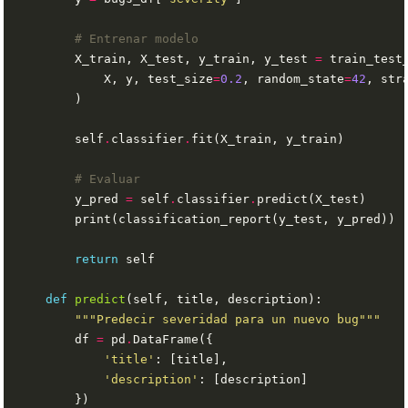
# Entrenar modelo
        X_train, X_test, y_train, y_test 
=
            X, y, test_size
=
0.2
, random_state
=
42
, str
        self
.
classifier
.
# Evaluar
        y_pred 
=
 self
.
classifier
.
return
def
predict
"""Predecir severidad para un nuevo bug"""
        df 
=
 pd
.
'title'
'description'