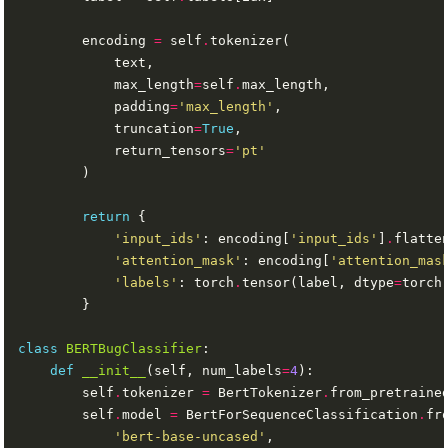
        encoding 
=
 self
.
            max_length
=
self
.
            padding
=
'max_length'
            truncation
=
True
            return_tensors
=
'pt'
return
'input_ids'
: encoding[
'input_ids'
]
.
'attention_mask'
: encoding[
'attention_mas
'labels'
: torch
.
tensor(label, dtype
=
torch
class
BERTBugClassifier
def
__init__
(self, num_labels
=
4
        self
.
tokenizer 
=
 BertTokenizer
.
from_pretraine
        self
.
model 
=
 BertForSequenceClassification
.
'bert-base-uncased'