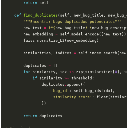
return
def
find_duplicates
(self, new_bug_title, new_bug_
"""Encontrar bugs duplicados potenciales"""
        new_text 
=
f
"
{
new_bug_title
}
{
new_bug_descrip
        new_embedding 
=
 self
.
model
.
        faiss
.
        similarities, indices 
=
 self
.
index
.
        duplicates 
=
for
 similarity, idx 
in
 zip(similarities[
0
], i
if
 similarity 
>=
                duplicates
.
'bug_id'
: self
.
'similarity_score'
return